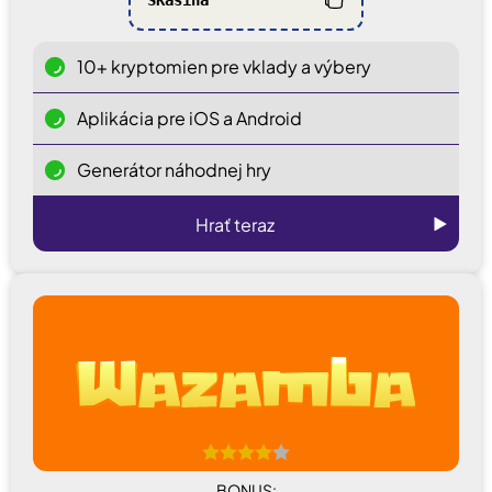
SKasina
10+ kryptomien pre vklady a výbery
Aplikácia pre iOS a Android
Generátor náhodnej hry
Hrať teraz
BONUS: