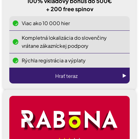
100% vkladový bonus do 500€
+ 200 free spinov
Viac ako 10 000 hier
Kompletná lokalizácia do slovenčiny
vrátane zákazníckej podpory
Rýchla registrácia a výplaty
Hrať teraz