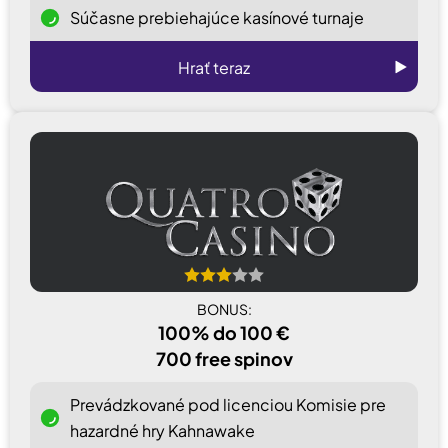
Súčasne prebiehajúce kasínové turnaje
Hrať teraz
BONUS:
100% do 100 €
700 free spinov
Prevádzkované pod licenciou Komisie pre
hazardné hry Kahnawake