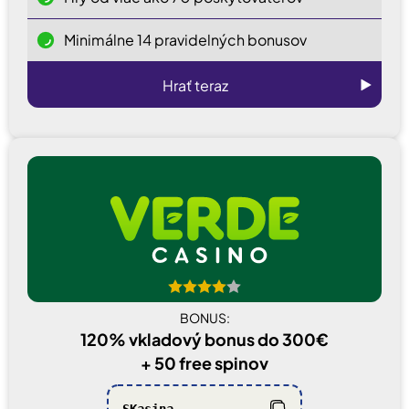
Minimálne 14 pravidelných bonusov
Hrať teraz
BONUS:
120% vkladový bonus do 300€
+ 50 free spinov