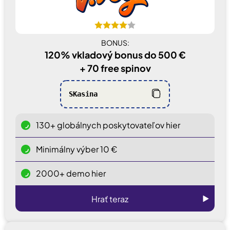
BONUS:
120% vkladový bonus do 500 €
+ 70 free spinov
SKasina
130+ globálnych poskytovateľov hier
Minimálny výber 10 €
2000+ demo hier
Hrať teraz