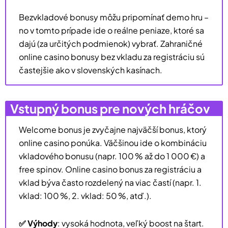
Bezvkladové bonusy môžu pripomínať demo hru –
no v tomto prípade ide o reálne peniaze, ktoré sa
dajú (za určitých podmienok) vybrať. Zahraničné
online casino bonusy bez vkladu za registráciu sú
častejšie ako v slovenských kasínach.
Vstupný bonus pre nových hráčov
Welcome bonus je zvyčajne najväčší bonus, ktorý
online casino ponúka. Väčšinou ide o kombináciu
vkladového bonusu (napr. 100 % až do 1 000 €) a
free spinov. Online casino bonus za registráciu a
vklad býva často rozdelený na viac častí (napr. 1.
vklad: 100 %, 2. vklad: 50 %, atď.).
✅
Výhody
: vysoká hodnota, veľký boost na štart.