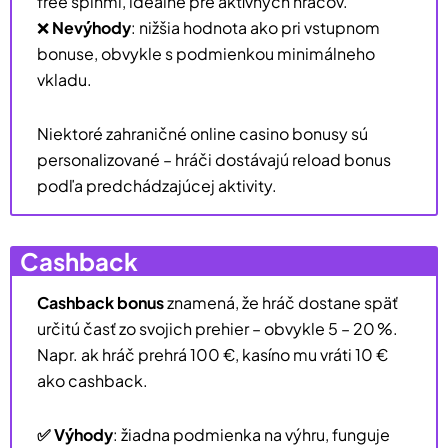
free spinmi, ideálne pre aktívnych hráčov.
❌
Nevýhody
: nižšia hodnota ako pri vstupnom
bonuse, obvykle s podmienkou minimálneho
vkladu.
Niektoré zahraničné online casino bonusy sú
personalizované – hráči dostávajú reload bonus
podľa predchádzajúcej aktivity.
Cashback
Cashback bonus
znamená, že hráč dostane späť
určitú časť zo svojich prehier – obvykle 5 – 20 %.
Napr. ak hráč prehrá 100 €, kasíno mu vráti 10 €
ako cashback.
✅
Výhody
: žiadna podmienka na výhru, funguje