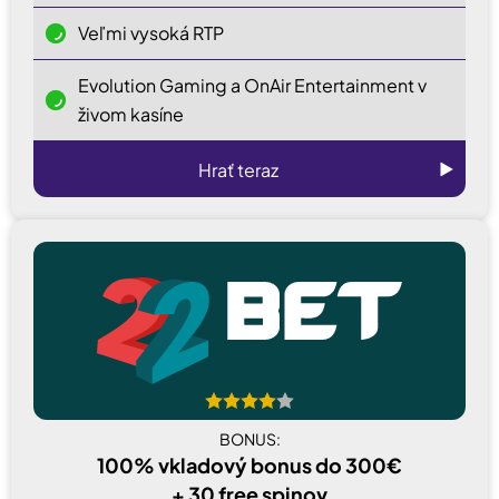
Veľmi vysoká RTP
Evolution Gaming a OnAir Entertainment v
živom kasíne
Hrať teraz
BONUS:
100% vkladový bonus do 300€
+ 30 free spinov