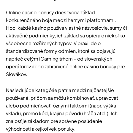
Online casino bonusy dnes tvoria základ
konkurenčného boja medzi hernými platformami.
Hoci každé kasíno používa vlastné názvoslovie, sumy či
aktivačné podmienky, ich základ sa opiera o niekoľko
všeobecne rozšírených typov. V praxi ide o
štandardizované formy odmien, ktoré sa objavujú
naprieč celým iGaming trhom – od slovenských
operátorov až po zahraničné online casino bonusy pre
Slovákov.
Nasledujúce kategórie patria medzi najčastejšie
používané, pričom sa môžu kombinovať, upravovať
alebo podmieňovať rôznymi faktormi (napr. výška
vkladu, promo kód, krajina pôvodu hráča atď.). Ich
znalosť je základom pre správne posúdenie
výhodnosti akejkoľvek ponuky.