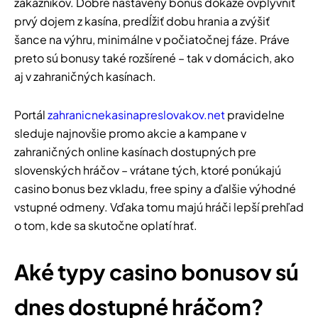
zákazníkov. Dobre nastavený bonus dokáže ovplyvniť
prvý dojem z kasína, predĺžiť dobu hrania a zvýšiť
šance na výhru, minimálne v počiatočnej fáze. Práve
preto sú bonusy také rozšírené – tak v domácich, ako
aj v zahraničných kasínach.
Portál
zahranicnekasinapreslovakov.net
pravidelne
sleduje najnovšie promo akcie a kampane v
zahraničných online kasínach dostupných pre
slovenských hráčov – vrátane tých, ktoré ponúkajú
casino bonus bez vkladu, free spiny a ďalšie výhodné
vstupné odmeny. Vďaka tomu majú hráči lepší prehľad
o tom, kde sa skutočne oplatí hrať.
Aké typy casino bonusov sú
dnes dostupné hráčom?