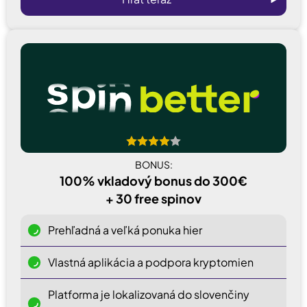
BONUS:
100% vkladový bonus do 300€
+ 30 free spinov
Prehľadná a veľká ponuka hier
Vlastná aplikácia a podpora kryptomien
Platforma je lokalizovaná do slovenčiny