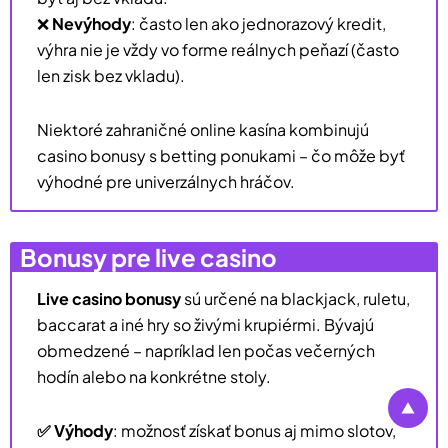
❌
Nevýhody
: často len ako jednorazový kredit,
výhra nie je vždy vo forme reálnych peňazí (často
len zisk bez vkladu).
Niektoré zahraničné online kasína kombinujú
casino bonusy s betting ponukami – čo môže byť
výhodné pre univerzálnych hráčov.
Bonusy pre live casino
Live casino bonusy
sú určené na blackjack, ruletu,
baccarat a iné hry so živými krupiérmi. Bývajú
obmedzené – napríklad len počas večerných
hodín alebo na konkrétne stoly.
✅
Výhody
: možnosť získať bonus aj mimo slotov,