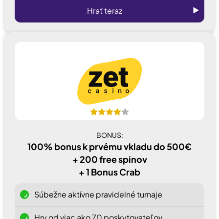
Hrať teraz
BONUS:
100% bonus k prvému vkladu do 500€
+ 200 free spinov
+ 1 Bonus Crab
Súbežne aktívne pravidelné turnaje
Hry od viac ako 70 poskytovateľov